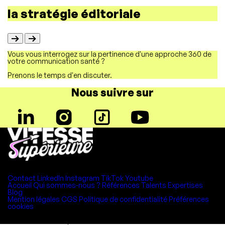
la stratégie éditoriale
l
Vous vous interrogez sur la pertinence d'une approche 360 de
votre communication santé ?
Prenons le temps d'en discuter.
Nous suivre sur
520 rue Frédéric Joliot
13100 Aix-en-Provence
Contact
LinkedIn
Instagram
TikTok
Youtube
Accueil
Qui sommes-nous ?
Références
Talents
Expertises
Blog
Mention légales
CGS
Politique de confidentialité
Préférences
cookies
©2026 Vitesse Supérieure